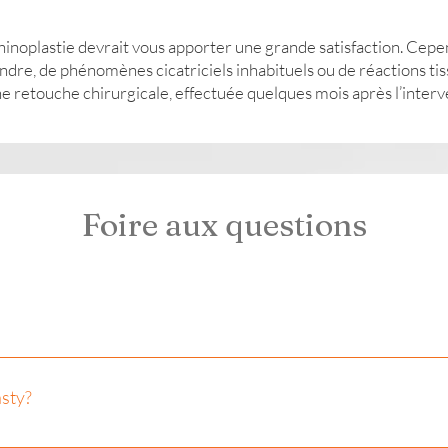
la rhinoplastie devrait vous apporter une grande satisfaction. Ce
eindre, de phénomènes cicatriciels inhabituels ou de réactions t
retouche chirurgicale, effectuée quelques mois après l’interven
Foire aux questions
y, non-smoking individual with realistic expectations about th
etic or functional concerns about his or her nose. He or she
asty?
cision, a thorough consultation with a qualified plastic surg
cal situation.
nfection: Although lower, there is a risk of postoperative in