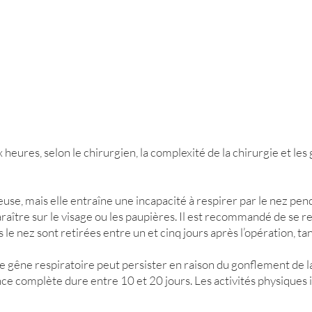
 heures, selon le chirurgien, la complexité de la chirurgie et l
use, mais elle entraîne une incapacité à respirer par le nez pe
tre sur le visage ou les paupières. Il est recommandé de se repo
le nez sont retirées entre un et cinq jours après l’opération, tan
une gêne respiratoire peut persister en raison du gonflement de 
ce complète dure entre 10 et 20 jours. Les activités physiques i