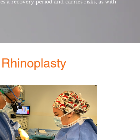
res a recovery period and carries risks, as with
f Rhinoplasty