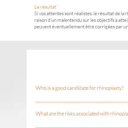
Le résultat
Si vos attentes sont réalistes, le résultat de 
raison d'un malentendu sur les objectifs à att
peuvent éventuellement être corrigées par une 
Who is a good candidate for rhinoplasty?
A good candidate for rhinoplasty is a health
16 years old, the candidate may have aesth
What are the risks associated with rhinopl
to undergo the procedure. Before making a de
of rhinoplasty for his or her needs and medi
Risks associated with rhinoplasty include: I