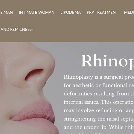
TE MAN
INTIMATE WOMAN
LIPODEMA
PRP TREATMENT
MED
E AND REM CNESST
Rhinop
Rhinoplasty is a surgical pr
for aesthetic or functional r
deformities resulting from 
internal issues. This operati
may involve reducing or aug
straightening the nasal sept
and the upper lip. While rhi