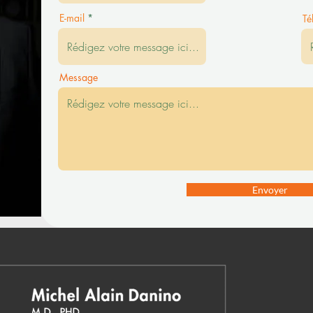
E-mail
Té
Message
Envoyer