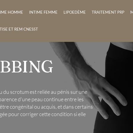
TIME HOMME
INTIME FEMME
LIPOEDÈME
TRAITEMENT PRP
M
TISE ET REM CNESST
BBING
u du scrotum est reliée au pénis sur une
parence d'une peau continue entre les
être congénital ou acquis, et dans certains
ée pour corriger cette condition si elle