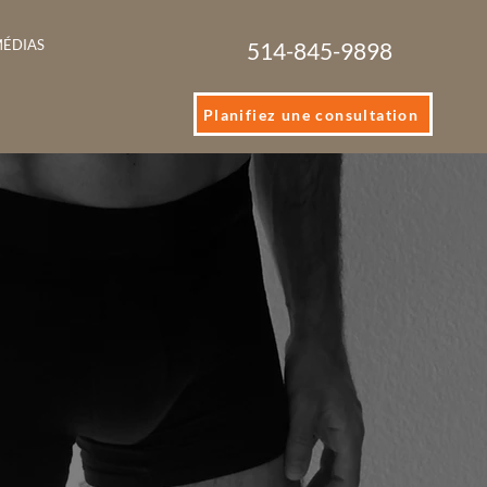
ÉDIAS
514-845-9898
Planifiez une consultation